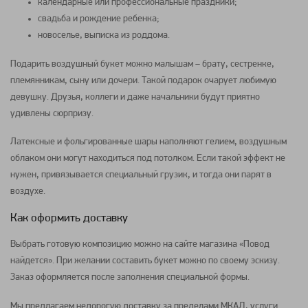
календарные или профессиональные праздники;
свадьба и рождение ребенка;
новоселье, выписка из роддома.
Подарить воздушный
букет
можно малышам – брату, сестренке,
племянникам, сыну или дочери. Такой подарок очарует любимую
девушку. Друзья, коллеги и даже начальники будут приятно
удивлены сюрпризу.
Латексные и
фольгированные шары
наполняют гелием, воздушным
облаком они могут находиться под потолком. Если такой эффект не
нужен, привязывается специальный грузик, и тогда они парят в
воздухе.
Как оформить доставку
Выбрать готовую
композицию
можно на сайте магазина «Повод
найдется». При желании составить
букет
можно по своему эскизу.
Заказ оформляется после заполнения специальной формы.
Мы предлагаем недорогую доставку за пределами МКАД, услуги