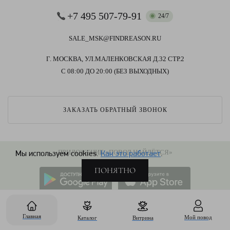
+7 495 507-79-91
24/7
SALE_MSK@FINDREASON.RU
Г. МОСКВА, УЛ.МАЛЕНКОВСКАЯ Д.32 СТР.2
С 08:00 ДО 20:00 (БЕЗ ВЫХОДНЫХ)
ЗАКАЗАТЬ ОБРАТНЫЙ ЗВОНОК
ПРИЛОЖЕНИЕ «ПОВОД НАЙДЁТСЯ»
Мы используем cookies.
Как это работает
.
ПОНЯТНО
МЫ В СОЦИАЛЬНЫХ СЕТЯХ
Главная
Мой повод
Каталог
Витрина