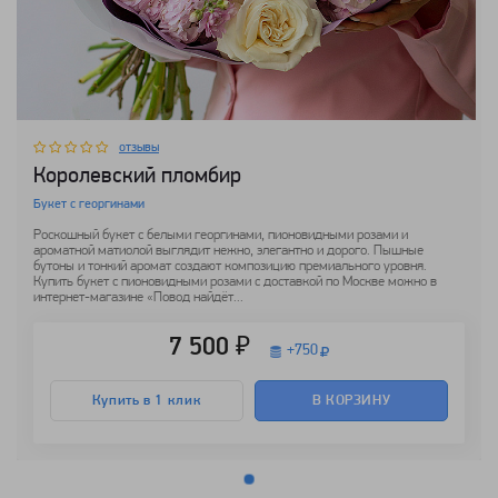
отзывы
Королевский пломбир
Букет с георгинами
Роскошный букет с белыми георгинами, пионовидными розами и
ароматной матиолой выглядит нежно, элегантно и дорого. Пышные
бутоны и тонкий аромат создают композицию премиального уровня.
Купить букет с пионовидными розами с доставкой по Москве можно в
интернет-магазине «Повод найдёт...
7 500 ₽
+
750
Купить в 1 клик
В КОРЗИНУ