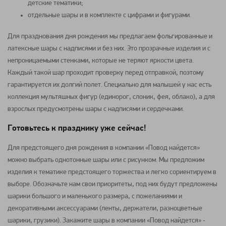
детские тематики;
отдельные шары и в комплекте с цифрами и фигурами.
Для празднования дня рождения мы предлагаем фольгированные и
латексные шары с надписями и без них. Это прозрачные изделия и с
непроницаемыми стенками, которые не теряют яркости цвета.
Каждый такой шар проходит проверку перед отправкой, поэтому
гарантируется их долгий полет. Специально для малышей у нас есть
коллекция мультяшных фигур (единорог, слоник, фея, облако), а для
взрослых предусмотрены шары с надписями и сердечками.
Готовьтесь к празднику уже сейчас!
Для предстоящего дня рождения в компании «Повод найдется»
можно выбрать однотонные шары или с рисунком. Мы предложим
изделия к тематике предстоящего торжества и легко сориентируем в
выборе. Обозначьте нам свои приоритеты, под них будут предложены
шарики большого и маленького размера, с пожеланиями и
декоративными аксессуарами (ленты, держатели, разноцветные
шарики, грузики). Закажите шары в компании «Повод найдется» ‑