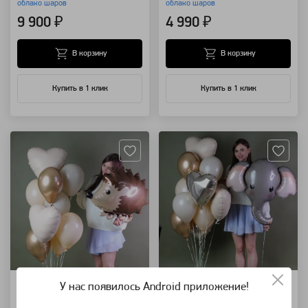
облако шаров
облако шаров
9 900 ₽
4 990 ₽
В корзину
В корзину
Купить в 1 клик
Купить в 1 клик
Артикул: 94177
Артикул: 94167
Облако шаров "Ёжик в
Облако шаров
У нас появилось Android приложение!
тумане"
"Однажды в Африке"