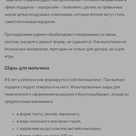
Чаще всего шарики дарят как дополнение. Но новое направление в
сфере подарков – аэродизайн – позволило сделать из привычных
шаров целые воздушные композиции, которые вполне могут стать
самостоятельным подарком.
При надувании шарики обрабатывают специальным составом,
поэтому они долго держат форму, не сдуваются. Они выполнены из
безопасных материалов, пригодны не только для декора, но и для
игры.
Шары для мальчика
В 6 лет у ребенка уже формируется собственный вкус. При выборе
подарка следует опираться на него. Фольгированные шары для
тематического оформления воздушного букета выбирают, исходя из
предпочтений именинника:
в форме торта, свечей, пирожного;
в виде сказочного или мульт-героя;
с надписями на русском или английском языке;