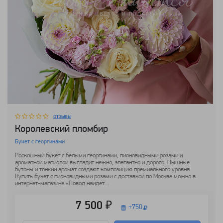
отзывы
Королевский пломбир
Букет с георгинами
Роскошный букет с белыми георгинами, пионовидными розами и
ароматной матиолой выглядит нежно, элегантно и дорого. Пышные
бутоны и тонкий аромат создают композицию премиального уровня.
Купить букет с пионовидными розами с доставкой по Москве можно в
интернет-магазине «Повод найдёт...
7 500 ₽
+
750