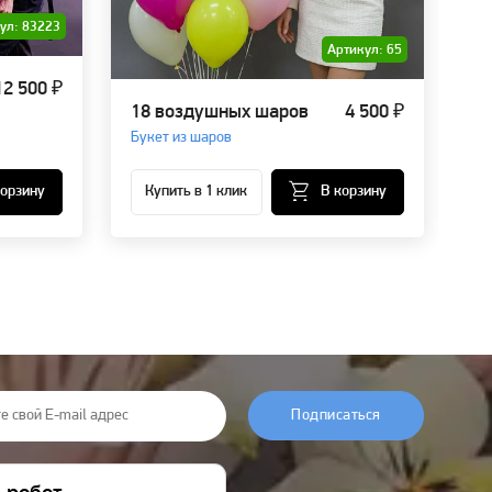
ул: 83223
Артикул: 65
12 500 ₽
18 воздушных шаров
4 500 ₽
Об
Букет из шаров
31
корзину
Купить в 1 клик
В корзину
Подписаться