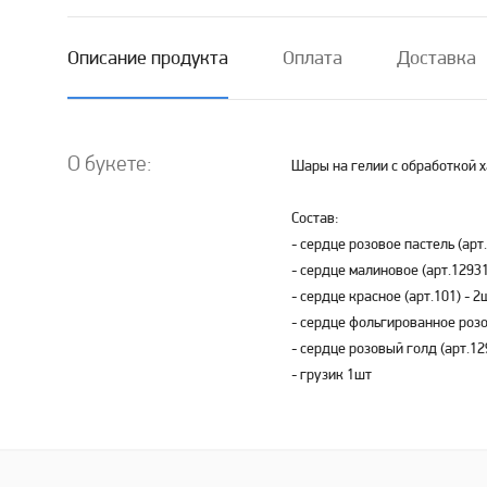
Описание продукта
Оплата
Доставка
О букете:
Шары на гелии с обработкой х
Состав:
- сердце розовое пастель (арт
- сердце малиновое (арт.12931
- сердце красное (арт.101) - 2
- сердце фольгированное розо
- сердце розовый голд (арт.129
- грузик 1шт