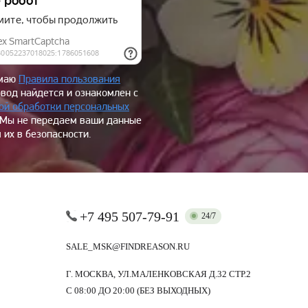
имаю
Правила пользования
овод найдется и ознакомлен с
ой обработки персональных
 Мы не передаем ваши данные
 их в безопасности.
+7 495 507-79-91
24/7
SALE_MSK@FINDREASON.RU
Г. МОСКВА, УЛ.МАЛЕНКОВСКАЯ Д.32 СТР.2
С 08:00 ДО 20:00 (БЕЗ ВЫХОДНЫХ)