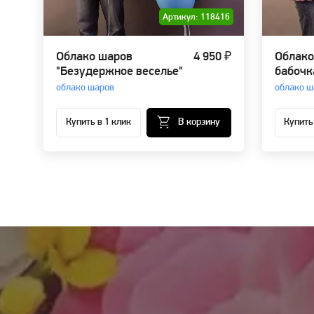
Артикул: 118416
Облако шаров
4 950 ₽
Облако
"Безудержное веселье"
бабочк
облако шаров
облако ш
Купить в 1 клик
В корзину
Купить