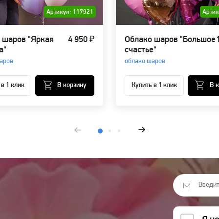
Артикул: 117921
Артик
 шаров "Яркая
4 950 ₽
Облако шаров "Большое
а"
счастье"
аров
облако шаров
 в 1 клик
В корзину
Купить в 1 клик
В 