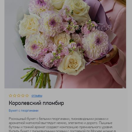
отзывы
Королевский пломбир
Букет с георгинами
Роскошный букет с белыми георгинами, пионовидными розами и
ароматной матиолой выглядит нежно, элегантно и дорого. Пышные
бутоны и тонкий аромат создают композицию премиального уровня.
Купить букет с пионовидными розами с доставкой по Москве можно в