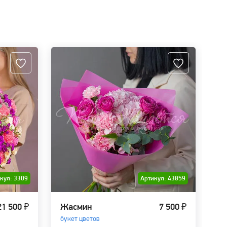
кул: 3309
Артикул: 43859
21 500 ₽
Жасмин
7 500 ₽
Бо
букет цветов
бу