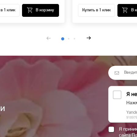
 в 1 клик
В корзину
Купить в 1 клик
В 
ии
Я прин
сайта П