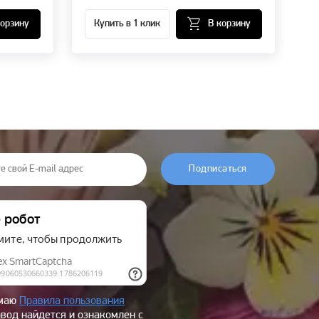
корзину
Купить в 1 клик
В корзину
Подписаться
имаю
Правила пользования
овод найдется и ознакомлен с