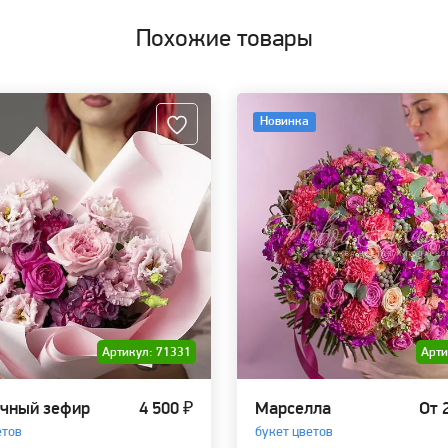
Похожие товары
Новинка
Артикул: 71331
Арти
чный зефир
4 500 ₽
Марселла
От 
етов
букет цветов