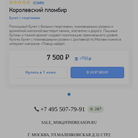
отзывы
Королевский пломбир
Букет с георгинами
Роскошный букет с белыми георгинами, пионовидными розами и
ароматной матиолой выглядит нежно, элегантно и дорого. Пышные
бутоны и тонкий аромат создают композицию премиального уровня.
Купить букет с пионовидными розами с доставкой по Москве можно в
интернет-магазине «Повод найдёт...
7 500 ₽
+
750
Купить в 1 клик
В КОРЗИНУ
+7 495 507-79-91
24/7
SALE_MSK@FINDREASON.RU
Г. МОСКВА, УЛ.МАЛЕНКОВСКАЯ Д.32 СТР.2