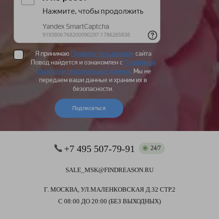
Я принимаю
Правила пользования
сайта
Повод найдется и ознакомлен с
Политикой
обработки персональных данных
. Мы не
передаем ваши данные и храним их в
безопасности.
Подписаться
+7 495 507-79-91
24/7
SALE_MSK@FINDREASON.RU
Г. МОСКВА, УЛ.МАЛЕНКОВСКАЯ Д.32 СТР.2
С 08:00 ДО 20:00 (БЕЗ ВЫХОДНЫХ)