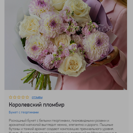
отзывы
Королевский пломбир
Букет с георгинами
Роскошный букет с белыми георгинами, пионовидными розами и
ароматной матиолой выглядит нежно, элегантно и дорого. Пышные
бутоны и тонкий аромат создают композицию премиального уровня.