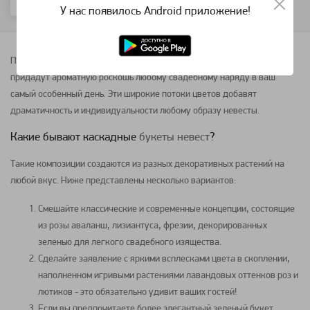
У нас появилось Android приложение!
Подобно водопаду из красивых цветов, каскадные
букеты невесты
придадут ароматную роскошь любому свадебному наряду в ваш
самый особенный день. Эти широкие потоки цветов добавят
драматичность и индивидуальности любому образу невесты.
Какие бывают каскадные
букеты невест
?
Такие
композиции
создаются из разных декоративных растений на
любой вкус. Ниже представлены несколько вариантов:
Смешайте классические и современные концепции, состоящие
из
розы
аваланш,
лизиантуса
,
фрезии
, декорированных
зеленью для легкого свадебного изящества.
Сделайте заявление с яркими всплесками цвета в скоплении,
наполненном игривыми растениями лавандовых оттенков
роз
и
лютиков
- это обязательно удивит ваших гостей!
Если вы предпочитаете более элегантный зеленый
букет
,