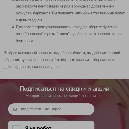
рассмотрите
композицию
из
роз
и
орхидей
с добавлением
рускуса и берграсса. Вы получите мягкий и естественный
букет
в день свадьбы.
Для более структурированного каскада выберите
букет из
розы
“аваланш” и
розы
“талея” с добавлением папоротника и
берграсса.
Выбрав каскадный вариант
свадебного букета
, вы добавите в свой
образ нотку оригинальности. Это будет отличным выбором в ваш
долгожданный, сказочный день!
Подписаться на cкидки и акции
Мы присылаем письма не чаще 1 раза в месяц