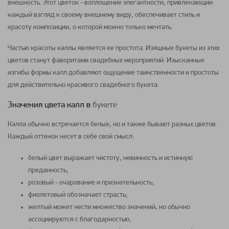
внешность. Этот цветок - воплощение элегантности, привлекающий
каждый взгляд к своему внешнему виду, обеспечивает стиль и
красоту
композиции
, о которой можно только мечтать.
Частью красоты
каллы
является ее простота. Изящные
букеты
из этих
цветов станут фаворитами свадебных мероприятий. Изысканные
изгибы формы
калл
добавляют ощущение таинственности и простоты
для действительно красивого свадебного букета.
Значения цвета калл в
букете
Калла
обычно встречается белые, но и также бывают разных цветов.
Каждый оттенок несет в себе свой смысл:
белый цвет выражает чистоту, невинность и истинную
преданность;
розовый - очарование и признательность;
фиолетовый обозначает страсть;
желтый может нести множество значений, но обычно
ассоциируются с благодарностью;