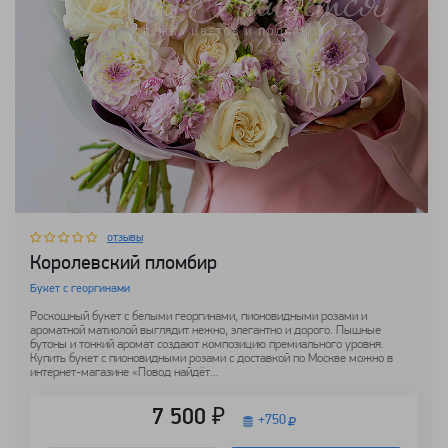
отзывы
Королевский пломбир
Букет с георгинами
Роскошный букет с белыми георгинами, пионовидными розами и
ароматной матиолой выглядит нежно, элегантно и дорого. Пышные
бутоны и тонкий аромат создают композицию премиального уровня.
Купить букет с пионовидными розами с доставкой по Москве можно в
интернет-магазине «Повод найдёт...
7 500 ₽
+
750