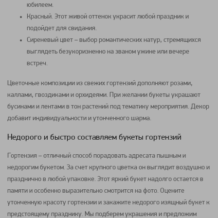
юбилеем.
Красный. Этот живой оттенок украсит любой праздник и
подойдет для свидания.
Сиреневый цвет – выбор романтических натур, стремящихся
выглядеть безукоризненно на званом ужине или вечере
встреч.
Цветочные композиции из свежих гортензий дополняют розами,
каллами, гвоздиками и орхидеями. При желании букеты украшают
бусинами и лентами в тон растений под тематику мероприятия. Декор
добавит индивидуальности и утонченного шарма.
Недорого и быстро составляем букеты гортензий
Гортензия – отличный способ порадовать адресата пышным и
недорогим букетом. За счет крупного цветка он выглядит воздушно и
празднично в любой упаковке. Этот яркий букет надолго остается в
памяти и особенно выразительно смотрится на фото. Оцените
утонченную красоту гортензии и закажите недорого изящный букет к
предстоящему празднику. Мы подберем украшения и предложим