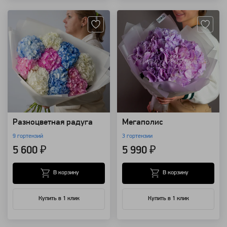
Артикул: 149331
Артикул: 98621
Разноцветная радуга
Мегаполис
9 гортензий
3 гортензии
5 600 ₽
5 990 ₽
В корзину
В корзину
Купить в 1 клик
Купить в 1 клик
Артикул: 43855
Артикул: 102349