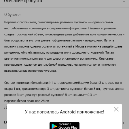
Описание продукта
О букете:
Корзина с гортензией, пионовидными розами и эустомой — одна из самых
востребованных композиций в современной флористике. Пышная гортензия
создает роскошный объем, пионовидные розы добавляют композиции нежность и
благородство, а эустома делает оформление легким и воздушным. Купить
корзину с пионовидными розами и гортензией в Москве можно на свадьбу, день
рождения, юбилей, выписку из роддома или годовщину отношений. Такая
цветочная композиция выглядит дорого, стильно и романтично. Она станет
прекрасным подарком для любимой женщины, мамы или супруги и поможет
выразить самые искренние чувства.
Состав: гортензия белая(кения) 1 шт, орхидея цимбидиум белая 2 шт, роза пинк
охара 1 шт, хризантема евро 3 шт, маттиола кустовая белая 3 шт, эустома алиса
розовая 3 шт, диантус розовый кустовой 5 шт, эвкалипт 0.3 шт
Корзина белая овальная 25 см
Диаметр композиции 30см, высота 30 см.
У нас появилось Android приложение!
Оплата