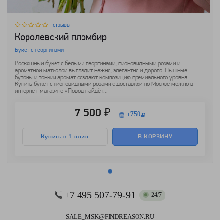
отзывы
Королевский пломбир
Букет с георгинами
Роскошный букет с белыми георгинами, пионовидными розами и
ароматной матиолой выглядит нежно, элегантно и дорого. Пышные
бутоны и тонкий аромат создают композицию премиального уровня.
Купить букет с пионовидными розами с доставкой по Москве можно в
интернет-магазине «Повод найдёт...
7 500 ₽
+
750
Купить в 1 клик
В КОРЗИНУ
+7 495 507-79-91
24/7
SALE_MSK@FINDREASON.RU