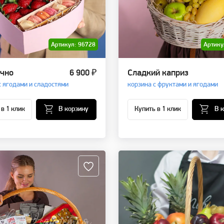
Артикул: 96728
Артику
чно
6 900 ₽
Сладкий каприз
с ягодами и сладостями
корзина с фруктами и ягодами
 в 1 клик
В корзину
Купить в 1 клик
В 