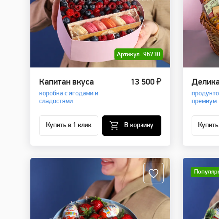
Артикул: 96730
Капитан вкуса
13 500 ₽
Делика
коробка с ягодами и
продукто
сладостями
премиум
Купить в 1 клик
В корзину
Купить
Популяр