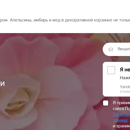
ром. Апельсины, имбирь и мед в декоративной корзинке не тольк
ии
Я прин
сайта П
Политик
данных
.
и храним