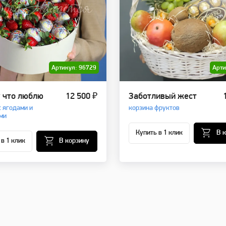
Артикул: 96729
Арти
 что люблю
12 500 ₽
Заботливый жест
с ягодами и
корзина фруктов
ми
Купить в 1 клик
В 
 в 1 клик
В корзину