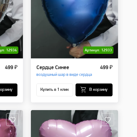
ул: 12934
Артикул: 12933
499 ₽
Сердце Синее
499 ₽
воздушный шар в виде сердца
корзину
Купить в 1 клик
В корзину