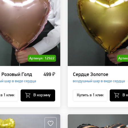
Артикул: 12922
Артик
 Розовый Голд
499 ₽
Сердце Золотое
й шар в виде сердца
воздушный шар в виде сердца
 в 1 клик
В корзину
Купить в 1 клик
В 