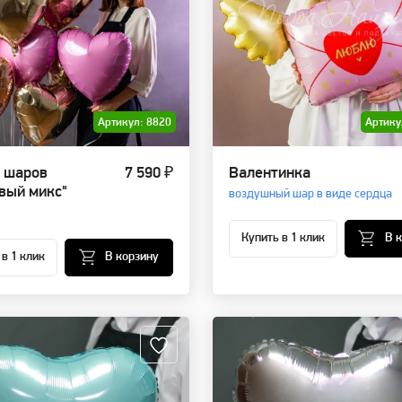
Артикул: 8820
Артику
 шаров
7 590 ₽
Валентинка
вый микс"
воздушный шар в виде сердца
Купить в 1 клик
В 
 в 1 клик
В корзину