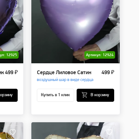
ул: 12925
Артикул: 12924
ик
499 ₽
Сердце Лиловое Сатин
499 ₽
воздушный шар в виде сердца
корзину
Купить в 1 клик
В корзину