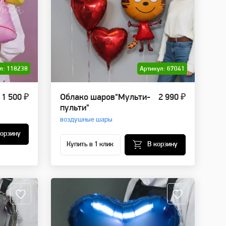
л: 118238
Артикул: 67041
1 500 ₽
Облако шаров"Мульти-
2 990 ₽
пульти"
воздушные шары
корзину
Купить в 1 клик
В корзину