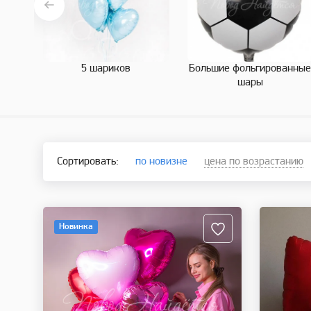
5 шариков
Большие фольгированны
шары
Сортировать:
по новизне
цена по возрастанию
Новинка