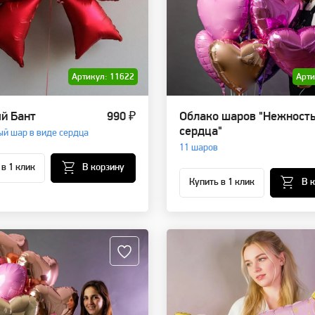
Артикул: 11622
Арти
й Бант
990 ₽
Облако шаров "Нежност
сердца"
й шар в виде сердца
11 шаров
 в 1 клик
В корзину
Купить в 1 клик
В 