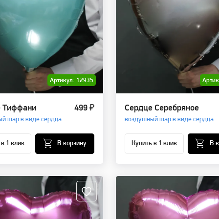
Артикул: 12935
Артик
 Тиффани
499 ₽
Сердце Серебряное
й шар в виде сердца
воздушный шар в виде сердца
 в 1 клик
В корзину
Купить в 1 клик
В 