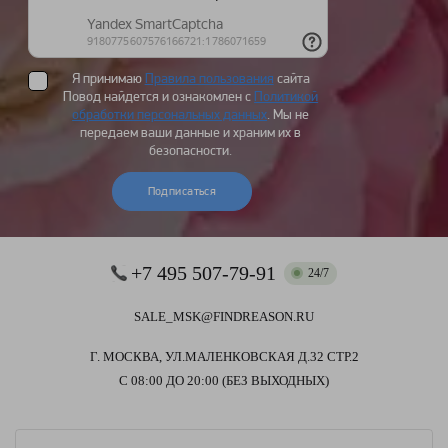
Я принимаю
Правила пользования
сайта
Повод найдется и ознакомлен с
Политикой
обработки персональных данных
. Мы не
передаем ваши данные и храним их в
безопасности.
Подписаться
+7 495 507-79-91
24/7
SALE_MSK@FINDREASON.RU
Г. МОСКВА, УЛ.МАЛЕНКОВСКАЯ Д.32 СТР.2
С 08:00 ДО 20:00 (БЕЗ ВЫХОДНЫХ)