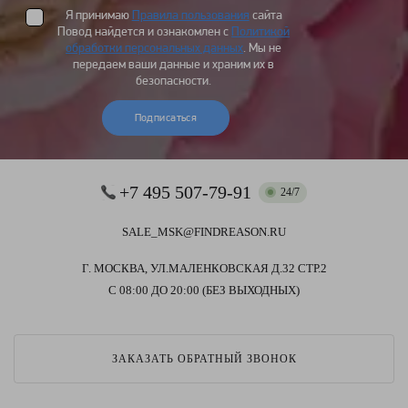
Я принимаю
Правила пользования
сайта
Повод найдется и ознакомлен с
Политикой
обработки персональных данных
. Мы не
передаем ваши данные и храним их в
безопасности.
Подписаться
+7 495 507-79-91
24/7
SALE_MSK@FINDREASON.RU
Г. МОСКВА, УЛ.МАЛЕНКОВСКАЯ Д.32 СТР.2
С 08:00 ДО 20:00 (БЕЗ ВЫХОДНЫХ)
ЗАКАЗАТЬ ОБРАТНЫЙ ЗВОНОК