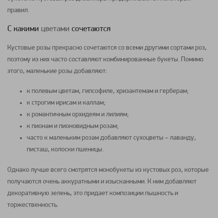
правил.
С какими
цветами
сочетаются
Кустовые розы прекрасно сочетаются со всеми другими сортами роз,
поэтому из них часто составляют комбинированные букеты. Помимо
этого, маленькие розы добавляют:
к полевым
цветам
, гипсофиле, хризантемам и герберам;
к строгим ирисам и каллам;
к романтичным орхидеям и лилиям;
к пионам и пионовидным розам;
часто к маленьким розам добавляют сухоцветы – лаванду,
писташ, колоски пшеницы.
Однако лучше всего смотрятся монобукеты из кустовых роз, которые
получаются очень аккуратными и изысканными. К ним добавляют
декоративную зелень, это придает композиции пышность и
торжественность.