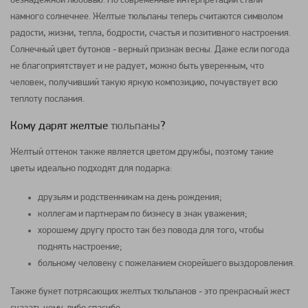
безнадежной любовью. Но современные интерпретации стали
намного солнечнее. Желтые
тюльпаны
теперь считаются символом
радости, жизни, тепла, бодрости, счастья и позитивного настроения.
Солнечный цвет бутонов - верный признак весны. Даже если погода
не благоприятствует и не радует, можно быть уверенным, что
человек, получивший такую яркую
композицию
, почувствует всю
теплоту послания.
Кому дарят желтые
тюльпаны
?
Желтый оттенок также является цветом дружбы, поэтому такие
цветы
идеально подходят для подарка:
друзьям и родственникам на день рождения;
коллегам и партнерам по бизнесу в знак уважения;
хорошему другу просто так без повода для того, чтобы
поднять настроение;
больному человеку с пожеланием скорейшего выздоровления.
Также
букет
потрясающих желтых
тюльпанов
- это прекрасный жест