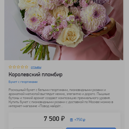
отзывы
Королевский пломбир
Букет с георгинами
Роскошный букет с белыми георгинами, пионовидными розами и
ароматной матиолой выглядит нежно, элегантно и дорого. Пышные
бутоны и тонкий аромат создают композицию премиального уровня.
Купить букет с пионовидными розами с доставкой по Москве можно в
интернет-магазине «Повод найдёт...
7 500 ₽
+
750