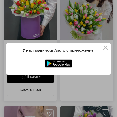
Весенние мотивы
Весенний дождь
У нас появилось Android приложение!
букет тюльпанов в шляпной
49 белых тюльпанов
коробке
11 000 ₽
12 000 ₽
Узнать о поступлении
В корзину
Купить в 1 клик
Артикул: 116728
Артикул: 1899