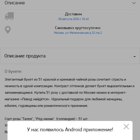
Описание
Доставим
09 августа 2026 с 19:43
Самовывоз круглосуточно
Москва, ул. Маленковская д.32 стр.2
Описание продукта
О букете:
Элегантный букет из 51 красной и кремовой чайной розы сочетает страсть и
нежность в одной композиции. Контраст оттенков делает букет выразительным и
запоминающимся. Купить 51 розу с доставкой по Москве можно в интернет-
магазине «Повод найдётся». Идеальный подарок для любимой женщины,
юбилея, годовщины или романтического признания.
Сорт розы "Талея", "Ред наоми" (голландия) - 51 шт.
Упаковка: дизайнерская пленка кремового цвета, лента красная.
У нас появилось Android приложение!
Высота (на фото) - 60 см, диаметр - 50 см