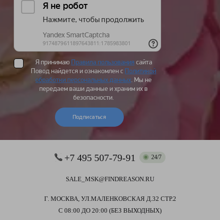
Я принимаю
Правила пользования
сайта
Повод найдется и ознакомлен с
Политикой
обработки персональных данных
. Мы не
передаем ваши данные и храним их в
безопасности.
Подписаться
+7 495 507-79-91
24/7
SALE_MSK@FINDREASON.RU
Г. МОСКВА, УЛ.МАЛЕНКОВСКАЯ Д.32 СТР.2
С 08:00 ДО 20:00 (БЕЗ ВЫХОДНЫХ)