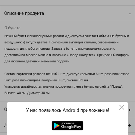
Описание продукта
О букете:
Нежный букет с пионовидными розами и диантусом сочетает объёмные бутоны и
воздушную фактуру цветов. Композиция выглядит стильно, современно и
подходит для любого повода. Заказать букет с пионовидными розами с
доставкой по Москве можно в магазине «Повод найдётся». Прекрасный подарок
для любимой девушки, мамы или подруги.
Состав: гортензия розовая (кения) 1 шт, диантус кремовый 6 шт, роза пинк охара
3шт, роза пионовидная лондон ай 3 шт, писташ 0.5 шт
Упаковка: дизайнерская пленка прозрачная, лента белая, наклейка "Повод".
Высота: 40 см. Диаметр 30 см.
Оплата
У нас появилось Android приложение!
Доставка