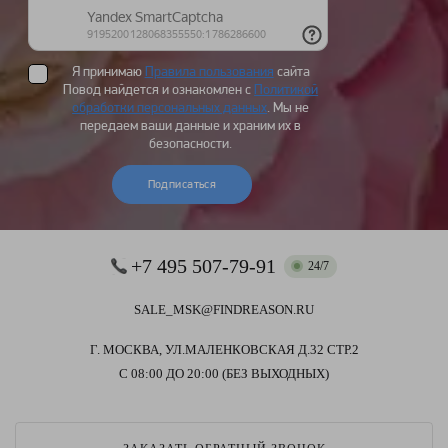
Я принимаю
Правила пользования
сайта
Повод найдется и ознакомлен с
Политикой
обработки персональных данных
. Мы не
передаем ваши данные и храним их в
безопасности.
Подписаться
+7 495 507-79-91
24/7
SALE_MSK@FINDREASON.RU
Г. МОСКВА, УЛ.МАЛЕНКОВСКАЯ Д.32 СТР.2
С 08:00 ДО 20:00 (БЕЗ ВЫХОДНЫХ)