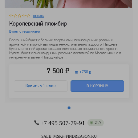
отзывы
Королевский пломбир
Букет с георгинами
Роскошный букет с белыми георгинами, пионовидными розами и
ароматной матиолой выглядит нежно, элегантно и дорого. Пышные
бутоны и тонкий аромат создают композицию премиального уровня.
Купить букет с пионовидными розами с доставкой по Москве можно в
интернет-магазине «Повод найдёт...
7 500 ₽
+
750
Купить в 1 клик
В КОРЗИНУ
+7 495 507-79-91
24/7
SALE_MSK@FINDREASON.RU