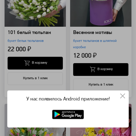
101 белый тюльпан
Весенние мотивы
букет белых тюльпанов
букет тюльпанов в шляпной
коробке
22 000 ₽
12 000 ₽
В корзину
В корзину
Купить в 1 клик
Купить в 1 клик
Артикул: 118993
Артикул: 118575
У нас появилось Android приложение!