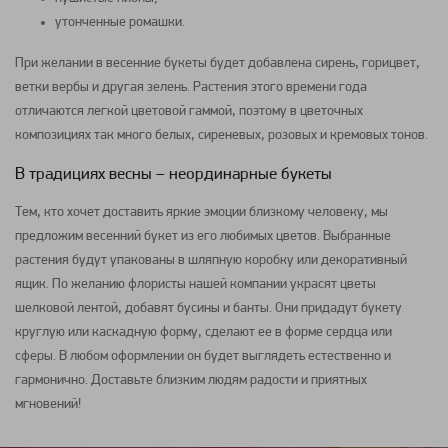
утонченные ромашки.
При желании в весенние букеты будет добавлена сирень, горицвет,
ветки вербы и другая зелень. Растения этого времени года
отличаются легкой цветовой гаммой, поэтому в цветочных
композициях так много белых, сиреневых, розовых и кремовых тонов.
В традициях весны – неординарные букеты
Тем, кто хочет доставить яркие эмоции близкому человеку, мы
предложим весенний букет из его любимых цветов. Выбранные
растения будут упакованы в шляпную коробку или декоративный
ящик. По желанию флористы нашей компании украсят цветы
шелковой лентой, добавят бусины и банты. Они придадут букету
круглую или каскадную форму, сделают ее в форме сердца или
сферы. В любом оформлении он будет выглядеть естественно и
гармонично. Доставьте близким людям радости и приятных
мгновений!