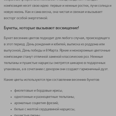
композиция несет свою идею: первые и нежные ростки, лучи солнца и
новую жизнь. Как и сама весна, она чистая и свежая и вызывает
восторг особой энергетикой.
Букеты, которые вызывают восхищение!
Букет весенних цветов подходит для любого случая, происходящего
в этот период. День рождения и юбилей, выписка из роддома или
выпускной, День победы и 8 Марта. Яркие и монохромные цветочные
композиции станут отличной заменой классических роз. Нежные
тюльпаны и пушистые нарциссы смотрятся шикарно в подарочных
упаковках, а в сочетании с декором они создают гармоничный дуэт.
Какие цветы используются при составлении весенних букетов:
фиолетовые и бордовые ирисы;
однотонные и разноцветные тюльпаны;
ароматные соцветия фрезий;
белые с желтой сердцевиной нарциссы;
пушистые пионы;