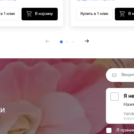
 в 1 клик
В корзину
Купить в 1 клик
В 
ии
Я прин