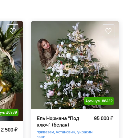
Артикул: 88422
ул: 20939
Ель Нормана "Под
95 000 ₽
ключ" (белая)
12 500 ₽
Но
привезем, установим, украсим
сами
но