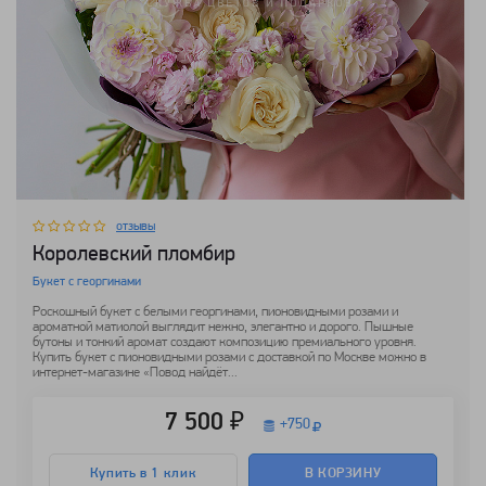
отзывы
Королевский пломбир
Букет с георгинами
Роскошный букет с белыми георгинами, пионовидными розами и
ароматной матиолой выглядит нежно, элегантно и дорого. Пышные
бутоны и тонкий аромат создают композицию премиального уровня.
Купить букет с пионовидными розами с доставкой по Москве можно в
интернет-магазине «Повод найдёт...
7 500 ₽
+
750
Купить в 1 клик
В КОРЗИНУ