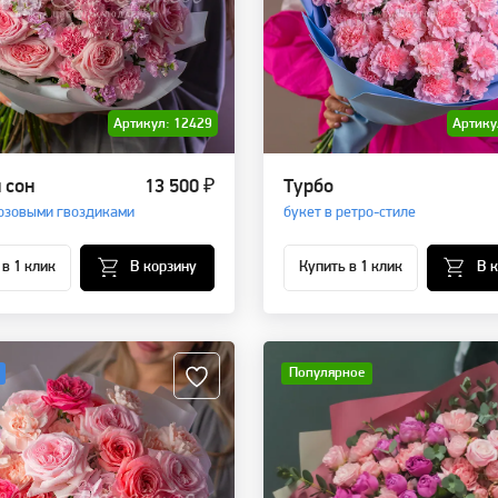
Артикул: 12429
Артику
 сон
13 500 ₽
Турбо
розовыми гвоздиками
букет в ретро-стиле
 в 1 клик
В корзину
Купить в 1 клик
В 
Популярное