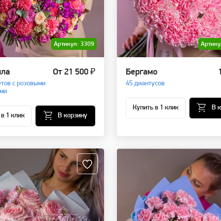
Артикул: 3309
Артику
лла
От 21 500 ₽
Бергамо
етов с розовыми
45 диантусов
ми
Купить в 1 клик
В 
 в 1 клик
В корзину