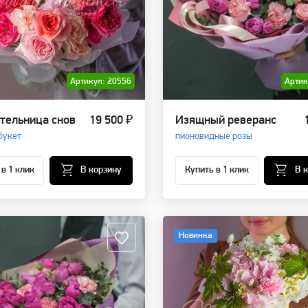
Артикул: 20556
Артик
тельница снов
19 500 ₽
Изящный реверанс
букет
пионовидные розы
 в 1 клик
В корзину
Купить в 1 клик
В 
Новинка