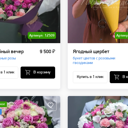
Артикул: 12509
Артику
ный вечер
9 500 ₽
Ягодный щербет
ные розы
букет цветов с розовыми
гвоздиками
 в 1 клик
В корзину
Купить в 1 клик
В 
ное