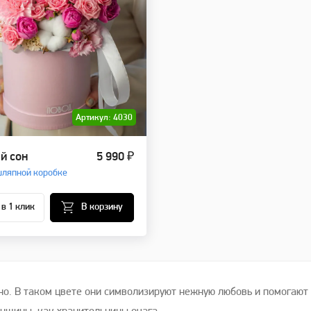
Артикул: 4030
й сон
5 990 ₽
шляпной коробке
 в 1 клик
В корзину
ьно. В таком цвете они символизируют нежную любовь и помогают