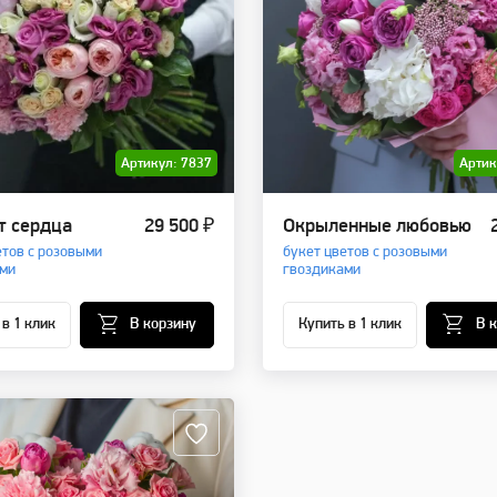
Артикул: 7837
Артик
т сердца
29 500 ₽
Окрыленные любовью
етов с розовыми
букет цветов с розовыми
ми
гвоздиками
 в 1 клик
В корзину
Купить в 1 клик
В 