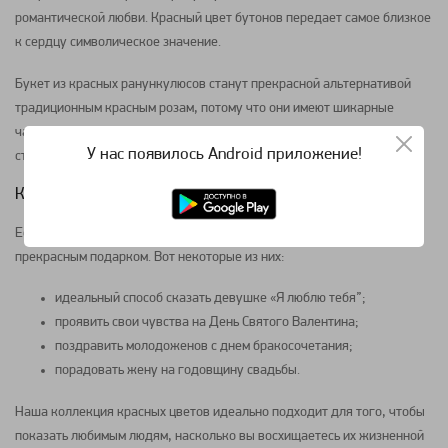
романтической любви. Красный цвет бутонов передает самое близкое
к сердцу символическое значение.
Букет
из красных
ранункулюсов
станут прекрасной альтернативой
традиционным красным
розам
, потому что они имеют шикарные
чашеобразные бутоны с множеством ароматных лепестков, прямые
У нас появилось Android приложение!
стебли и оборчатую ​​листву.
Когда лучше дарить красные
ранункулюсы
?
Есть много случаев и событий, когда красные
ранункулюсы
станут
прекрасным подарком. Вот некоторые из них:
идеальный способ сказать девушке «Я люблю тебя”;
проявить свои чувства на День Святого Валентина;
поздравить молодоженов с днем бракосочетания;
порадовать жену на годовщину свадьбы.
Наша коллекция красных
цветов
идеально подходит для того, чтобы
показать любимым людям, насколько вы восхищаетесь их жизненной