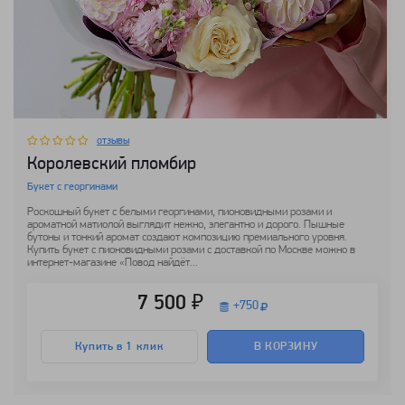
отзывы
Королевский пломбир
Букет с георгинами
Роскошный букет с белыми георгинами, пионовидными розами и
ароматной матиолой выглядит нежно, элегантно и дорого. Пышные
бутоны и тонкий аромат создают композицию премиального уровня.
Купить букет с пионовидными розами с доставкой по Москве можно в
интернет-магазине «Повод найдёт...
7 500 ₽
+
750
Купить в 1 клик
В КОРЗИНУ