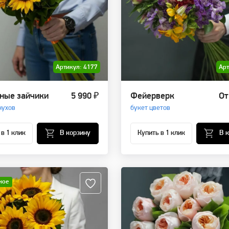
Артикул: 4177
Арт
ные зайчики
5 990 ₽
Фейерверк
От
нухов
букет цветов
 в 1 клик
В корзину
Купить в 1 клик
В 
ное