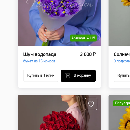
Артикул: 4115
Шум водопада
3 600 ₽
Солнеч
букет из 15 ирисов
9 подсол
Купить в 1 клик
В корзину
Купить
Популяр