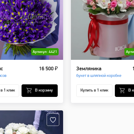
Артикул: 4421
Арти
ис
16 500 ₽
Земляника
исов
букет в шляпной коробке
 в 1 клик
В корзину
Купить в 1 клик
В 