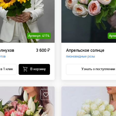
Артикул: 4174
Арти
олнухов
3 600 ₽
Апрельское солнце
етов
пионовидные розы
 в 1 клик
В корзину
Узнать о поступлении