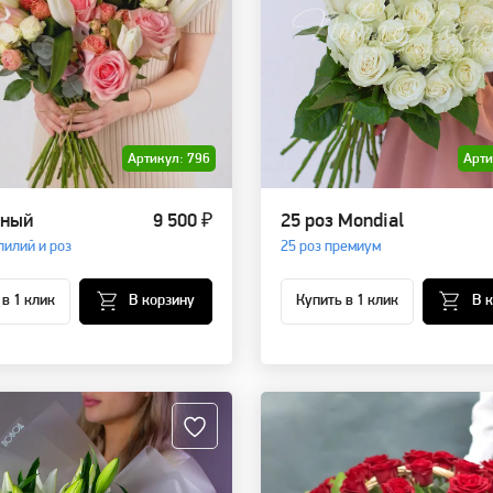
Артикул: 796
Арти
рный
9 500 ₽
25 роз Mondial
лилий и роз
25 роз премиум
 в 1 клик
В корзину
Купить в 1 клик
В 