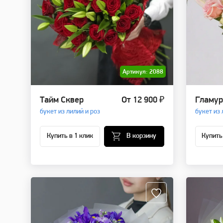
Артикул: 2088
Тайм Сквер
От 12 900 ₽
Гламу
букет из лилий и роз
букет из 
Купить в 1 клик
В корзину
Купить