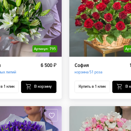
Артикул: 795
Арт
й
6 500 ₽
София
лых лилий
корзина 51 роза
 в 1 клик
В корзину
Купить в 1 клик
В 