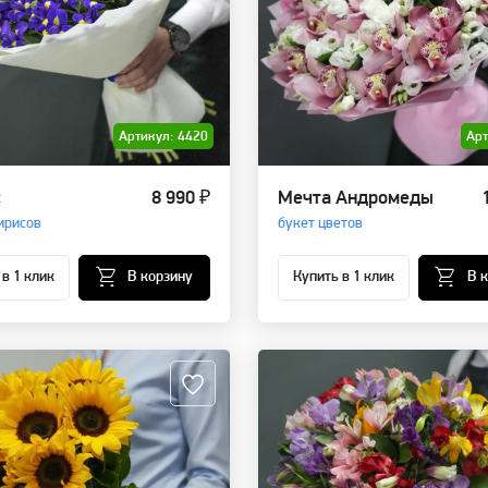
Артикул: 4420
Арт
с
8 990 ₽
Мечта Андромеды
ирисов
букет цветов
 в 1 клик
В корзину
Купить в 1 клик
В 