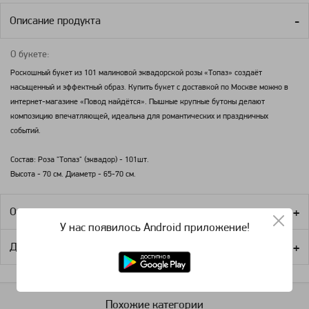
Описание продукта
О букете:
Роскошный букет из 101 малиновой эквадорской розы «Топаз» создаёт
насыщенный и эффектный образ. Купить букет с доставкой по Москве можно в
интернет-магазине «Повод найдётся». Пышные крупные бутоны делают
композицию впечатляющей, идеальна для романтических и праздничных
событий.
Состав: Роза "Топаз" (эквадор) - 101шт.
Высота - 70 см. Диаметр - 65-70 см.
Оплата
У нас появилось Android приложение!
Доставка
Похожие категории