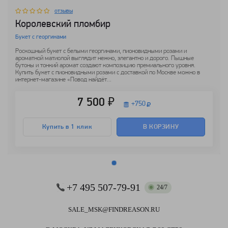
отзывы
Королевский пломбир
Букет с георгинами
Роскошный букет с белыми георгинами, пионовидными розами и
ароматной матиолой выглядит нежно, элегантно и дорого. Пышные
бутоны и тонкий аромат создают композицию премиального уровня.
Купить букет с пионовидными розами с доставкой по Москве можно в
интернет-магазине «Повод найдёт...
7 500 ₽
+
750
Купить в 1 клик
В КОРЗИНУ
+7 495 507-79-91
24/7
SALE_MSK@FINDREASON.RU