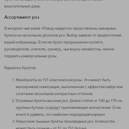
взыскательную даму.
Ассортимент роз
В интернет-магазине «Повод найдется» представлены шикарные
букеты из нескольких десятков роз. Выбор зависит от предпочтений
вашей избранницы. Если же букет предназначен коллеге,
руководителю, учителю, тренеру, чьи вкусы неизвестны, можно
подарить универсальные розы.
Варианты букетов:
Монобукеты из 101 классической розы. Это может быть
монохромная композиция, выполненная с эффектом омбре или
сочетание нескольких контрастных оттенков.
Огромные букеты высоких роз. Длина стебля от 100 до 170 см,
крупные бутоны создадут ошеломляющее впечатление. Если
хочется удивить, это наиболее подходящий вариант.
Невысокие пышные букеты пионовидных роз. Количество
может быть разным – от 51 до 151 бутона.