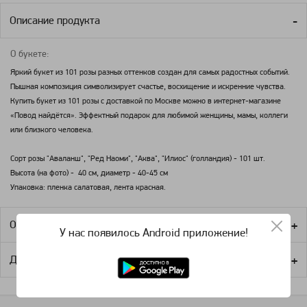
Описание продукта
О букете:
Яркий букет из 101 розы разных оттенков создан для самых радостных событий.
Пышная композиция символизирует счастье, восхищение и искренние чувства.
Купить букет из 101 розы с доставкой по Москве можно в интернет-магазине
«Повод найдётся». Эффектный подарок для любимой женщины, мамы, коллеги
или близкого человека.
Сорт розы "Аваланш", "Ред Наоми", "Аква", "Илиос" (голландия) - 101 шт.
Высота (на фото) - 40 см, диаметр - 40-45 см
Упаковка: пленка салатовая, лента красная.
Оплата
У нас появилось Android приложение!
Доставка