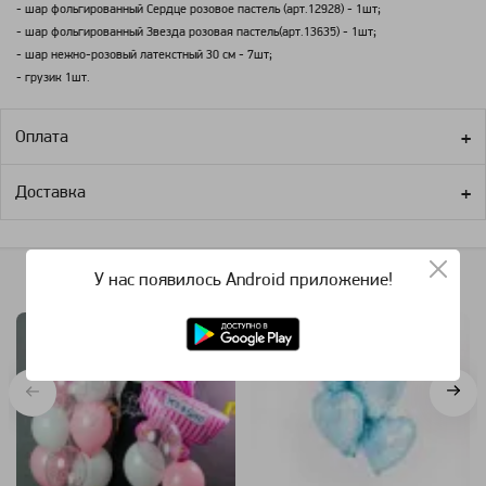
- шар фольгированный Сердце розовое пастель (арт.12928) - 1шт;
- шар фольгированный Звезда розовая пастель(арт.13635) - 1шт;
- шар нежно-розовый латекстный 30 см - 7шт;
- грузик 1шт.
Оплата
Доставка
У нас появилось Android приложение!
Похожие категории