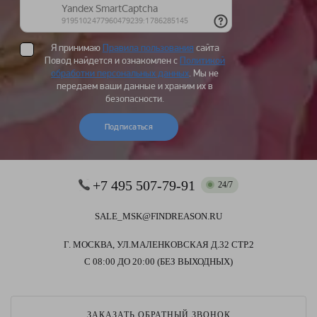
Я принимаю
Правила пользования
сайта
Повод найдется и ознакомлен с
Политикой
обработки персональных данных
. Мы не
передаем ваши данные и храним их в
безопасности.
Подписаться
+7 495 507-79-91
24/7
SALE_MSK@FINDREASON.RU
Г. МОСКВА, УЛ.МАЛЕНКОВСКАЯ Д.32 СТР.2
С 08:00 ДО 20:00 (БЕЗ ВЫХОДНЫХ)
ЗАКАЗАТЬ ОБРАТНЫЙ ЗВОНОК