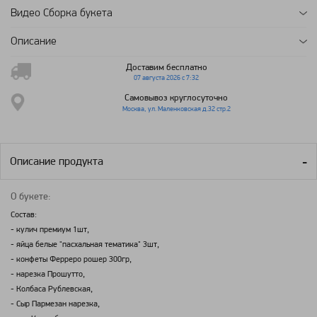
Видео Сборка букета
Описание
Доставим бесплатно
07 августа 2026 с 7:32
Самовывоз круглосуточно
Москва, ул. Маленковская д.32 стр.2
Описание продукта
О букете:
Состав:
- кулич премиум 1шт,
- яйца белые "пасхальная тематика" 3шт,
- конфеты Ферреро рошер 300гр,
- нарезка Прошутто,
- Колбаса Рублевская,
- Сыр Пармезан нарезка,