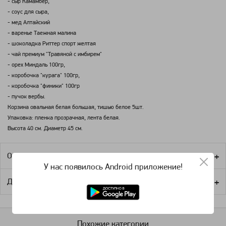
- сыр Камамбер,
- соус для сыра,
- мед Алтайский
- варенье Таежная малина
- шоколадка Риттер спорт желтая
- чай премиум "Травяной с имбирем"
- орех Миндаль 100гр,
- коробочка "курага" 100гр,
- коробочка "финики" 100гр
- пучок вербы.
Корзина овальная белая большая, тишью белое 5шт.
Упаковка: пленка прозрачная, лента белая.
Высота 40 см. Диаметр 45 см.
Оплата
У нас появилось Android приложение!
Доставка
Похожие категории