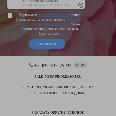
Я принимаю
Правила пользования
сайта
Повод найдется и ознакомлен с
Политикой
обработки персональных данных
. Мы не
передаем ваши данные и храним их в
безопасности.
Подписаться
+7 495 507-79-91
24/7
SALE_MSK@FINDREASON.RU
Г. МОСКВА, УЛ.МАЛЕНКОВСКАЯ Д.32 СТР.2
С 08:00 ДО 20:00 (БЕЗ ВЫХОДНЫХ)
ЗАКАЗАТЬ ОБРАТНЫЙ ЗВОНОК