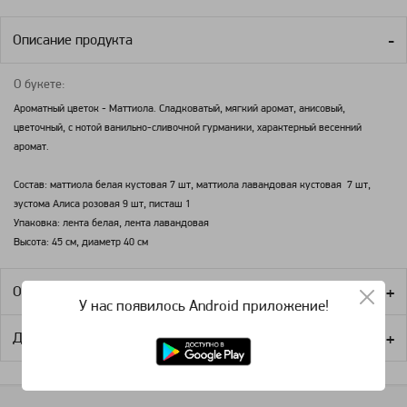
Описание продукта
О букете:
Ароматный цветок - Маттиола. Сладковатый, мягкий аромат, анисовый,
цветочный, с нотой ванильно-сливочной гурманики, характерный весенний
аромат.
Состав: маттиола белая кустовая 7 шт, маттиола лавандовая кустовая 7 шт,
эустома Алиса розовая 9 шт, писташ 1
Упаковка: лента белая, лента лавандовая
Высота: 45 см, диаметр 40 см
Оплата
У нас появилось Android приложение!
Доставка