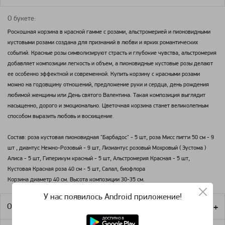
О букете:
Роскошная корзина в красной гамме с розами, альстромерией и пионовидными
кустовыми розами создана для признаний в любви и ярких романтических
событий. Красные розы символизируют страсть и глубокие чувства, альстромерия
добавляет композиции легкость и объем, а пионовидные кустовые розы делают
ее особенно эффектной и современной. Купить корзину с красными розами
можно на годовщину отношений, предложение руки и сердца, день рождения
любимой женщины или День святого Валентина. Такая композиция выглядит
насыщенно, дорого и эмоционально. Цветочная корзина станет великолепным
способом выразить любовь и восхищение.
Состав: роза кустовая пионовидная "Барбадос" - 5 шт, роза Мисс пигги 50 см - 9
шт , диантус Нежно-Розовый - 9 шт, Лизиантус розовый Мохровый ( Эустома )
Алиса - 5 шт, Гиперикум красный - 5 шт, Альстромерия Красная - 5 шт,
Кустовая Красная роза 40 см - 5 шт, Салал, биофлора
Корзина диаметр 40 см. Высота композиции 30-35 см.
У нас появилось Android приложение!
Оплата