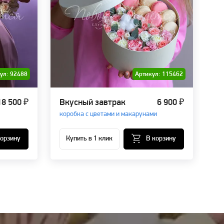
ул: 92488
Артикул: 115462
18 500 ₽
Вкусный завтрак
6 900 ₽
Ш
коробка с цветами и макарунами
ко
корзину
Купить в 1 клик
В корзину