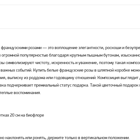
 французскими розами — это воплощение элегантности, роскоши и безупре
я огромной популярностью благодаря крупным пышным бутонам, изысканно
зы символизируют чистоту, искренность и уважение, поэтому такая компо
 важных событий. Купить белые французские розы в шляпной коробке мож
ния, выписку из роддома или годовщину отношений. Композиция выглядит 
овка подчеркивает премиальный статус подарка. Такой цветочный подарок
 теплые воспоминания.
тках 20 см на биофлоре
но наклонять или ронять, держите только в вертикальном положении.