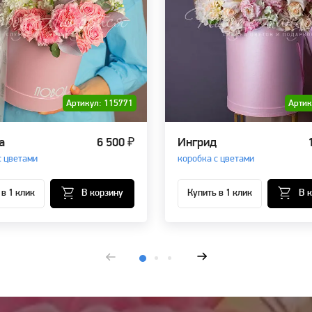
Артикул: 115771
Артик
а
6 500 ₽
Ингрид
с цветами
коробка с цветами
 в 1 клик
В корзину
Купить в 1 клик
В 