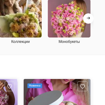
Коллекции
Монобукеты
С
Новинка
Н