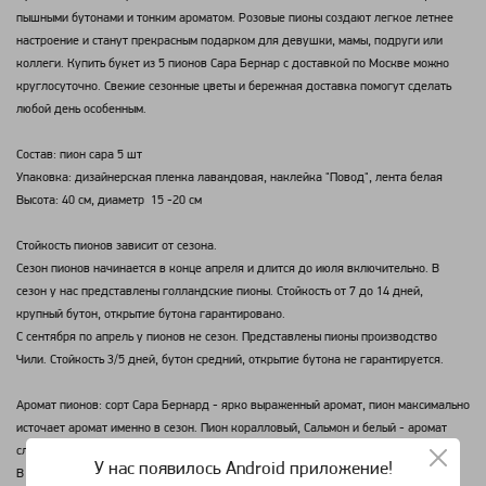
пышными бутонами и тонким ароматом. Розовые пионы создают легкое летнее
настроение и станут прекрасным подарком для девушки, мамы, подруги или
коллеги. Купить букет из 5 пионов Сара Бернар с доставкой по Москве можно
круглосуточно. Свежие сезонные цветы и бережная доставка помогут сделать
любой день особенным.
Состав: пион сара 5 шт
Упаковка: дизайнерская пленка лавандовая, наклейка "Повод", лента белая
Высота: 40 см, диаметр 15 -20 см
Стойкость пионов зависит от сезона.
Сезон пионов начинается в конце апреля и длится до июля включительно. В
сезон у нас представлены голландские пионы. Стойкость от 7 до 14 дней,
крупный бутон, открытие бутона гарантировано.
С сентября по апрель у пионов не сезон. Представлены пионы производство
Чили. Стойкость 3/5 дней, бутон средний, открытие бутона не гарантируется.
Аромат пионов: сорт Сара Бернард - ярко выраженный аромат, пион максимально
источает аромат именно в сезон. Пион коралловый, Сальмон и белый - аромат
слабый, еле ощутимый.
У нас появилось Android приложение!
В зимний период времени пионы обладают еле ощутимым ароматом.