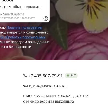
имаю
Правила пользования
овод найдется и ознакомлен с
ой обработки персональных
 Мы не передаем ваши данные
 их в безопасности.
+7 495 507-79-91
24/7
SALE_MSK@FINDREASON.RU
Г. МОСКВА, УЛ.МАЛЕНКОВСКАЯ Д.32 СТР.2
С 08:00 ДО 20:00 (БЕЗ ВЫХОДНЫХ)