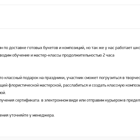
н по доставке готовых букетов и композиций, но так же у нас работает шк
оводим обучение и мастер-классы продолжительностью 2 часа
то классный подарок на праздники, участник сможет погрузиться в творче
ящей флористической мастерской, расслабиться и создать классную композ
мой.
лучения сертификата: в электронном виде или отправим курьером в преде
ения уточняйте у менеджера.