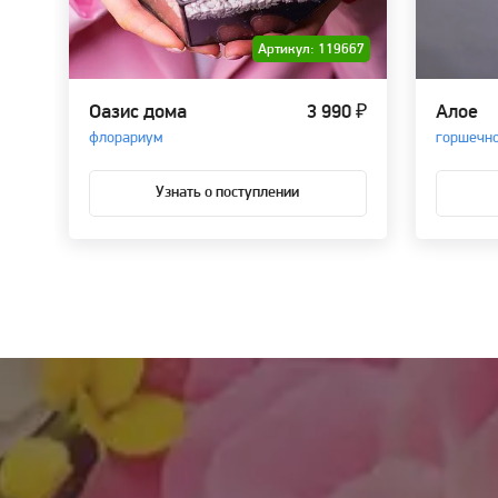
Артикул: 119667
Оазис дома
3 990 ₽
Алое
флорариум
горшечно
Узнать о поступлении