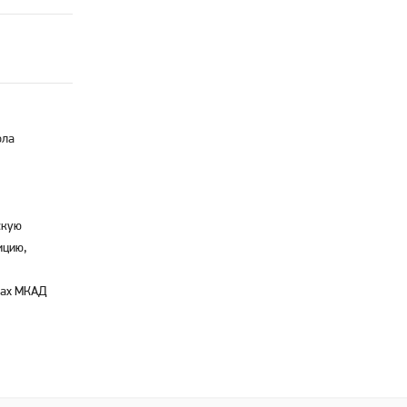
ола
скую
ицию,
лах МКАД