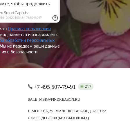
имаю
Правила пользования
овод найдется и ознакомлен с
ой обработки персональных
 Мы не передаем ваши данные
 их в безопасности.
+7 495 507-79-91
24/7
SALE_MSK@FINDREASON.RU
Г. МОСКВА, УЛ.МАЛЕНКОВСКАЯ Д.32 СТР.2
С 08:00 ДО 20:00 (БЕЗ ВЫХОДНЫХ)