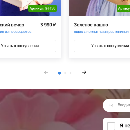
Артикул: 94450
Артику
ский вечер
3 990 ₽
Зеленое кашпо
ия из первоцветов
ящик с комнатными растениями
Узнать о поступлении
Узнать о поступлении