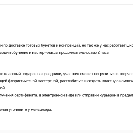
н по доставке готовых букетов и композиций, но так же у нас работает шк
оводим обучение и мастер-классы продолжительностью 2 часа
то классный подарок на праздники, участник сможет погрузиться в творче
ящей флористической мастерской, расслабиться и создать классную композ
мой.
лучения сертификата: в электронном виде или отправим курьером в преде
ения уточняйте у менеджера.