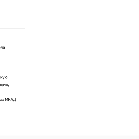
ола
скую
ицию,
лах МКАД