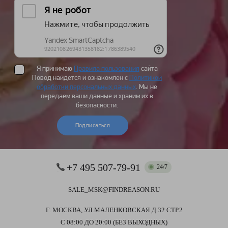
Я принимаю
Правила пользования
сайта
Повод найдется и ознакомлен с
Политикой
обработки персональных данных
. Мы не
передаем ваши данные и храним их в
безопасности.
Подписаться
+7 495 507-79-91
24/7
SALE_MSK@FINDREASON.RU
Г. МОСКВА, УЛ.МАЛЕНКОВСКАЯ Д.32 СТР.2
С 08:00 ДО 20:00 (БЕЗ ВЫХОДНЫХ)