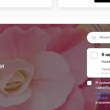
ии
Я прин
сайта П
Политик
данных
.
и храним