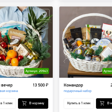
Артикул: 20943
Артик
 вечер
13 500 ₽
Командор
вая корзина
подарочный набор
 в 1 клик
В корзину
Купить в 1 клик
В 