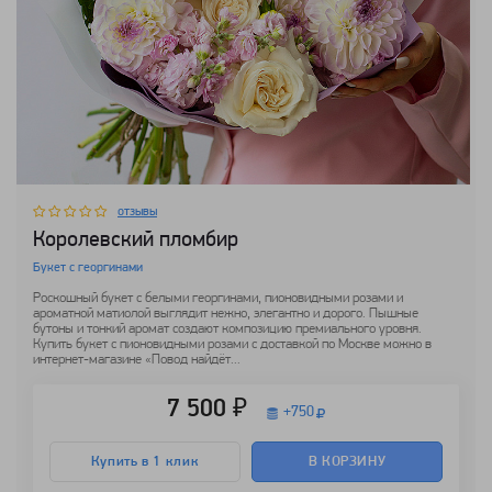
отзывы
Королевский пломбир
Букет с георгинами
Роскошный букет с белыми георгинами, пионовидными розами и
ароматной матиолой выглядит нежно, элегантно и дорого. Пышные
бутоны и тонкий аромат создают композицию премиального уровня.
Купить букет с пионовидными розами с доставкой по Москве можно в
интернет-магазине «Повод найдёт...
7 500 ₽
+
750
Купить в 1 клик
В КОРЗИНУ