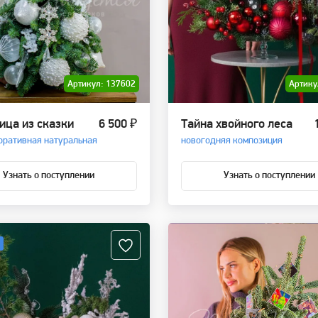
Артикул: 137602
Артику
ица из сказки
6 500 ₽
Тайна хвойного леса
оративная натуральная
новогодняя композиция
Узнать о поступлении
Узнать о поступлении