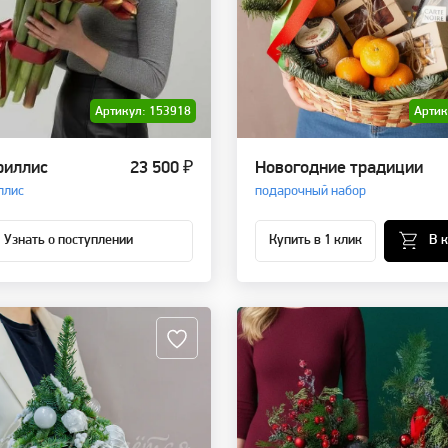
Артикул: 153918
Артик
риллис
23 500 ₽
Новогодние традиции
ллис
подарочный набор
Узнать о поступлении
Купить в 1 клик
В 