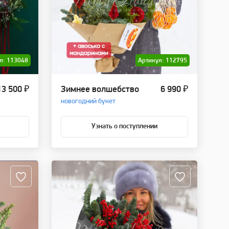
л: 113048
Артикул: 112795
13 500 ₽
Зимнее волшебство
6 990 ₽
новогодний букет
Узнать о поступлении