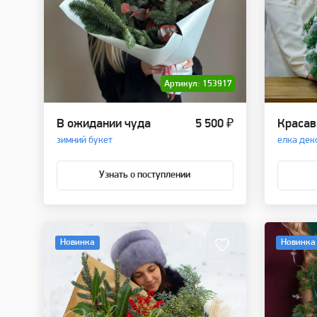
Артикул: 153917
В ожидании чуда
5 500 ₽
Красав
зимний букет
елка дек
Узнать о поступлении
Новинка
Новинка