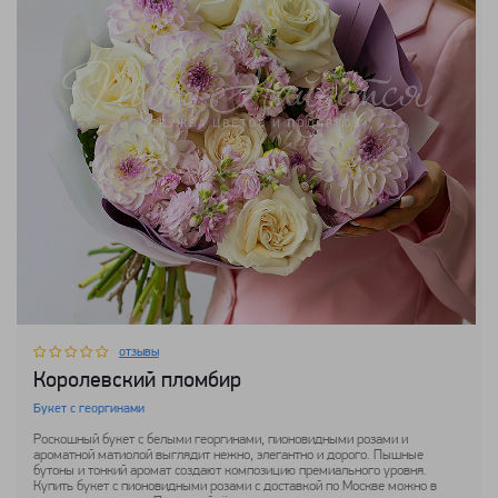
отзывы
Королевский пломбир
Букет с георгинами
Роскошный букет с белыми георгинами, пионовидными розами и
ароматной матиолой выглядит нежно, элегантно и дорого. Пышные
бутоны и тонкий аромат создают композицию премиального уровня.
Купить букет с пионовидными розами с доставкой по Москве можно в