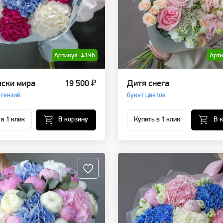
Артикул: 4196
Арти
аски мира
19 500 ₽
Дитя снега
ртензий
букет цветов
 в 1 клик
В корзину
Купить в 1 клик
В 