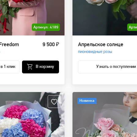
Артикул: 4189
Арти
 Freedom
9 500 ₽
Апрельское солнце
з
пионовидные розы
 в 1 клик
В корзину
Узнать о поступлении
Новинка