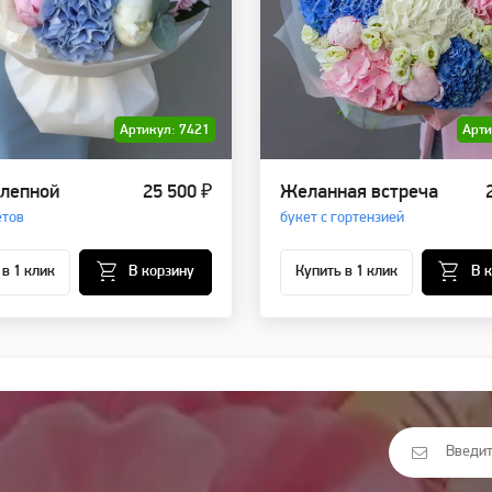
Артикул: 7421
Арти
лепной
25 500 ₽
Желанная встреча
етов
букет с гортензией
 в 1 клик
В корзину
Купить в 1 клик
В 