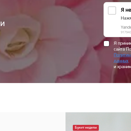
ии
Я прин
сайта П
Политик
данных
.
и храним
Букет недели