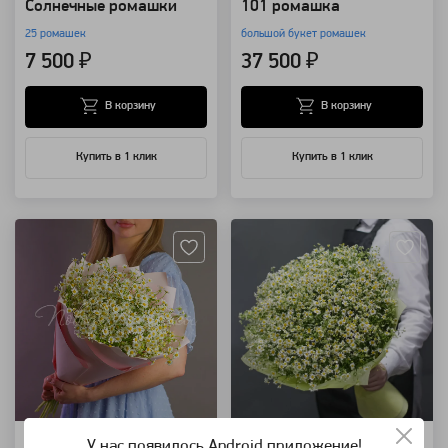
Солнечные ромашки
101 ромашка
25 ромашек
большой букет ромашек
7 500 ₽
37 500 ₽
В корзину
В корзину
Купить в 1 клик
Купить в 1 клик
Артикул: 17953
Артикул: 148
Камилла
Монреаль
У нас появилось Android приложение!