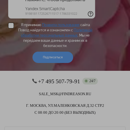
Я принимаю
Правила пользования
сайта
Повод найдется и ознакомлен с
Политикой
обработки персональных данных
. Мы не
передаем ваши данные и храним их в
безопасности.
Подписаться
+7 495 507-79-91
24/7
SALE_MSK@FINDREASON.RU
Г. МОСКВА, УЛ.МАЛЕНКОВСКАЯ Д.32 СТР.2
С 08:00 ДО 20:00 (БЕЗ ВЫХОДНЫХ)