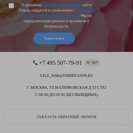
Я принимаю
Правила пользования
сайта
Повод найдется и ознакомлен с
Политикой
обработки персональных данных
. Мы не
передаем ваши данные и храним их в
безопасности.
Подписаться
+7 495 507-79-91
24/7
SALE_MSK@FINDREASON.RU
Г. МОСКВА, УЛ.МАЛЕНКОВСКАЯ Д.32 СТР.2
С 08:00 ДО 20:00 (БЕЗ ВЫХОДНЫХ)
ЗАКАЗАТЬ ОБРАТНЫЙ ЗВОНОК